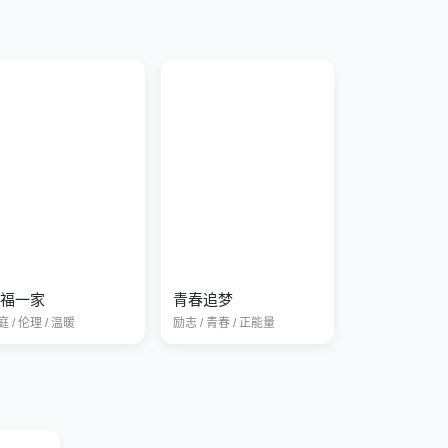
福一家
青春追梦
 / 伦理 / 温暖
励志 / 青春 / 正能量