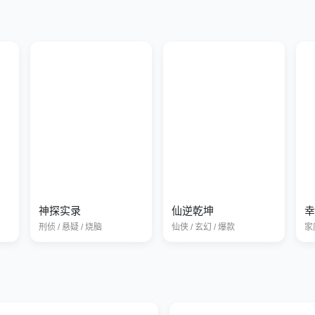
神探实录
仙逆乾坤
幸
刑侦 / 悬疑 / 烧脑
仙侠 / 玄幻 / 爆款
家庭