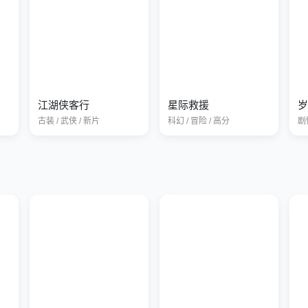
江湖侠客行
星际救援
岁
古装 / 武侠 / 新片
科幻 / 冒险 / 高分
剧情