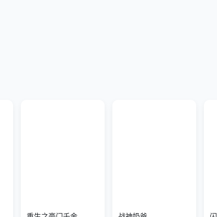
重生之豪门千金
战神奶爸
闪