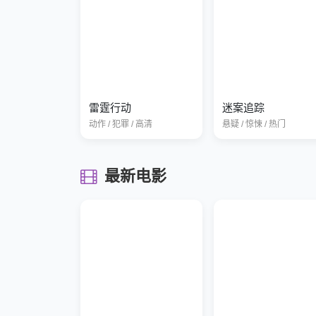
雷霆行动
迷案追踪
动作 / 犯罪 / 高清
悬疑 / 惊悚 / 热门
最新电影