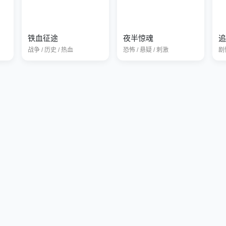
铁血征途
夜半惊魂
追
战争 / 历史 / 热血
恐怖 / 悬疑 / 刺激
剧情