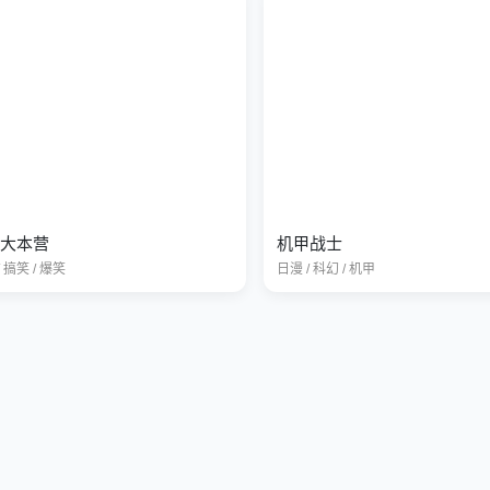
大本营
机甲战士
 搞笑 / 爆笑
日漫 / 科幻 / 机甲