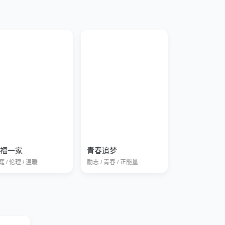
福一家
青春追梦
 / 伦理 / 温暖
励志 / 青春 / 正能量