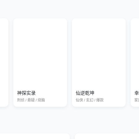
神探实录
仙逆乾坤
幸
刑侦 / 悬疑 / 烧脑
仙侠 / 玄幻 / 爆款
家庭