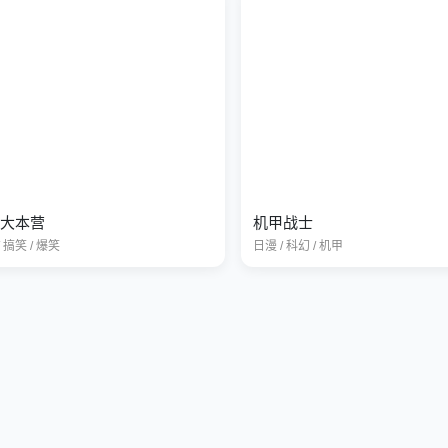
大本营
机甲战士
 搞笑 / 爆笑
日漫 / 科幻 / 机甲