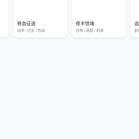
铁血征途
夜半惊魂
追
战争 / 历史 / 热血
恐怖 / 悬疑 / 刺激
剧情