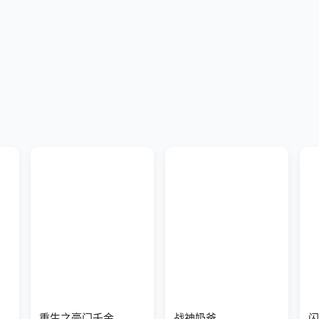
重生之豪门千金
战神奶爸
闪