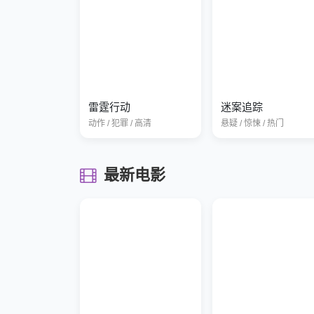
雷霆行动
迷案追踪
动作 / 犯罪 / 高清
悬疑 / 惊悚 / 热门
最新电影