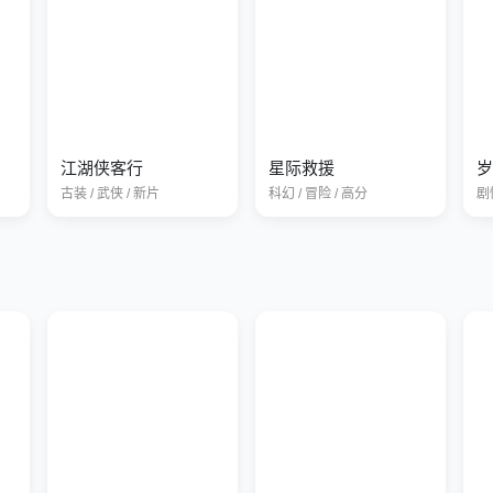
江湖侠客行
星际救援
岁
古装 / 武侠 / 新片
科幻 / 冒险 / 高分
剧情